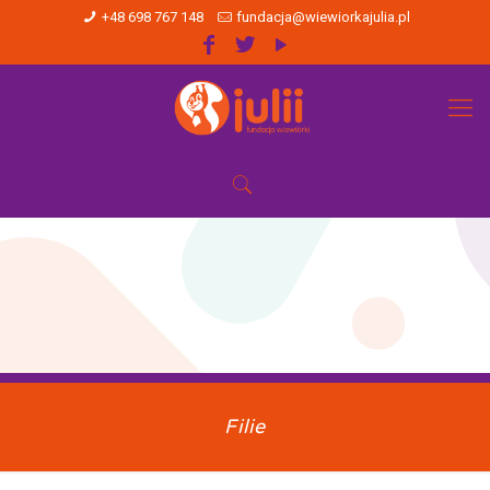
+48 698 767 148
fundacja@wiewiorkajulia.pl
Filie