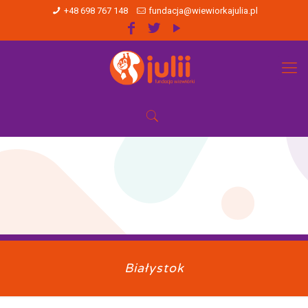
+48 698 767 148
fundacja@wiewiorkajulia.pl
Białystok