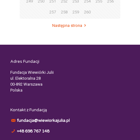
249
250
251
252
253
254
255
256
257
258
259
260
Następna strona
Adres Fundacji
Fundacja Wiewiórki Julii
ul. Elektoralna 28
00-892 Warszawa
Polska
Kontakt z Fundacją
fundacja@wiewiorkajulia.pl
+48 698 767 148