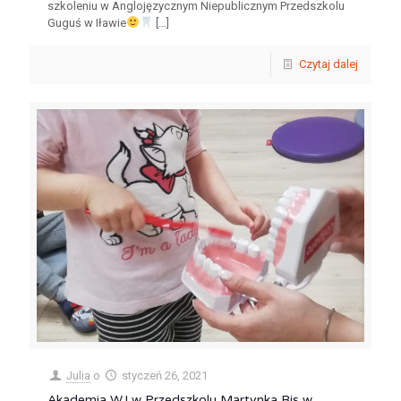
szkoleniu w Anglojęzycznym Niepublicznym Przedszkolu
Guguś w Iławie
[…]
Czytaj dalej
Julia
o
styczeń 26, 2021
Akademia WJ w Przedszkolu Martynka Bis w