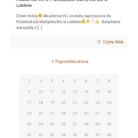
Lublinie
Dzień dobry
Akademia WJ została zaproszona do
Przedszkola Martynka Bis w Lublinie
Bezpłatne
warsztaty z
[…]
Czytaj dalej
Poprzednia strona
1
2
3
4
5
6
7
8
9
10
11
12
13
14
15
16
17
18
19
20
21
22
23
24
25
26
27
28
29
30
31
32
33
34
35
36
37
38
39
40
41
42
43
44
45
46
47
48