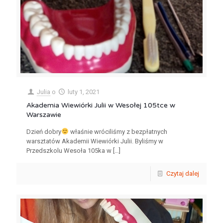
Julia
o
luty 1, 2021
Akademia Wiewiórki Julii w Wesołej 105tce w
Warszawie
Dzień dobry
właśnie wróciliśmy z bezpłatnych
warsztatów Akademii Wiewiórki Julii. Byliśmy w
Przedszkolu Wesoła 105ka w
[…]
Czytaj dalej