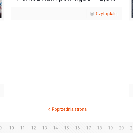
Czytaj dalej
Poprzednia strona
9
10
11
12
13
14
15
16
17
18
19
20
2