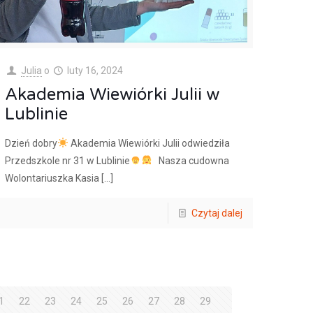
Julia
o
luty 16, 2024
Akademia Wiewiórki Julii w
Lublinie
Dzień dobry
Akademia Wiewiórki Julii odwiedziła
Przedszkole nr 31 w Lublinie
Nasza cudowna
Wolontariuszka Kasia
[…]
Czytaj dalej
1
22
23
24
25
26
27
28
29