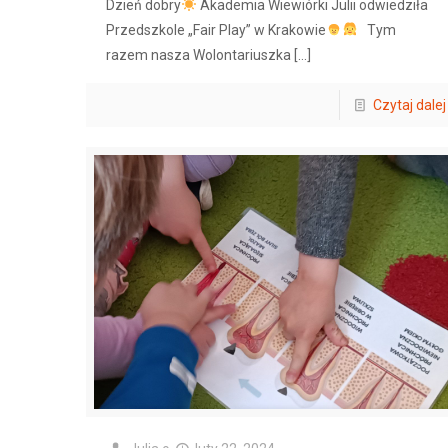
Dzień dobry
Akademia Wiewiórki Julii odwiedziła
Przedszkole „Fair Play” w Krakowie
Tym
razem nasza Wolontariuszka
[…]
Czytaj dalej