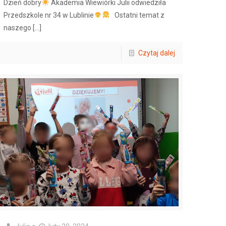
Dzień dobry
Akademia Wiewiórki Julii odwiedziła
Przedszkole nr 34 w Lublinie
Ostatni temat z
naszego
[…]
Czytaj dalej