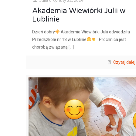
Julia
o
luty 22, 2024
Akademia Wiewiórki Julii w
Lublinie
Dzień dobry
Akademia Wiewiórki Julii odwiedziła
Przedszkole nr 18 w Lublinie
Próchnica jest
chorobą związaną
[…]
Czytaj dalej