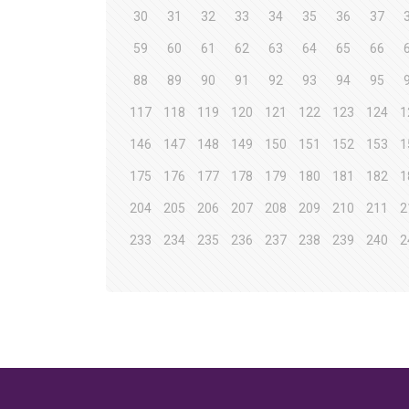
30
31
32
33
34
35
36
37
59
60
61
62
63
64
65
66
88
89
90
91
92
93
94
95
117
118
119
120
121
122
123
124
1
146
147
148
149
150
151
152
153
1
175
176
177
178
179
180
181
182
1
204
205
206
207
208
209
210
211
2
233
234
235
236
237
238
239
240
2