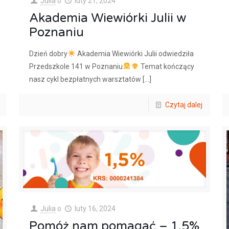
Julia
o
luty 21, 2024
Akademia Wiewiórki Julii w
Poznaniu
Dzień dobry
Akademia Wiewiórki Julii odwiedziła
Przedszkole 141 w Poznaniu
Temat kończący
nasz cykl bezpłatnych warsztatów
[…]
Czytaj dalej
Julia
o
luty 16, 2024
Pomóż nam pomagać – 1,5%