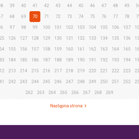
38
39
40
41
42
43
44
45
46
47
48
49
5
67
68
69
70
71
72
73
74
75
76
77
78
7
96
97
98
99
100
101
102
103
104
105
106
107
1
25
126
127
128
129
130
131
132
133
134
135
136
1
54
155
156
157
158
159
160
161
162
163
164
165
1
83
184
185
186
187
188
189
190
191
192
193
194
1
12
213
214
215
216
217
218
219
220
221
222
223
2
41
242
243
244
245
246
247
248
249
250
251
252
2
262
263
264
265
266
267
268
269
Następna strona