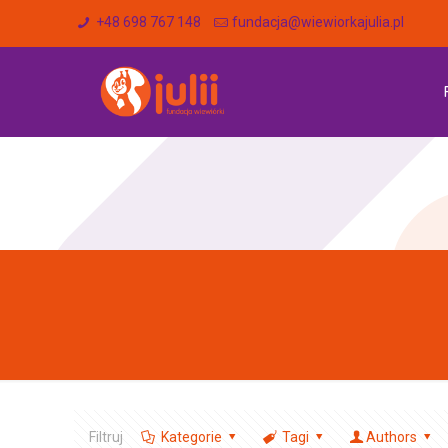
+48 698 767 148
fundacja@wiewiorkajulia.pl
Filtruj
Kategorie
Tagi
Authors