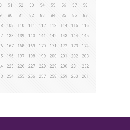
0
51
52
53
54
55
56
57
58
9
80
81
82
83
84
85
86
87
08
109
110
111
112
113
114
115
116
37
138
139
140
141
142
143
144
145
66
167
168
169
170
171
172
173
174
95
196
197
198
199
200
201
202
203
24
225
226
227
228
229
230
231
232
53
254
255
256
257
258
259
260
261