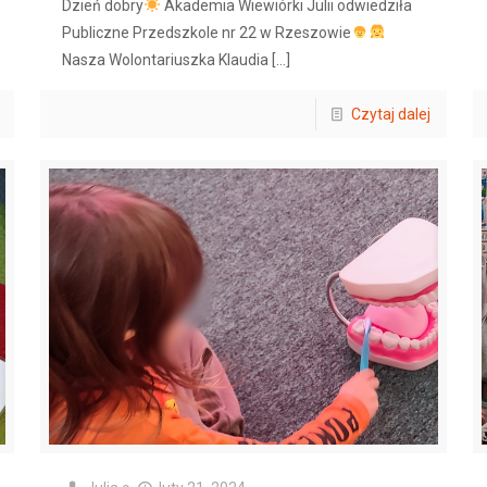
Dzień dobry
Akademia Wiewiórki Julii odwiedziła
Publiczne Przedszkole nr 22 w Rzeszowie
Nasza Wolontariuszka Klaudia
[…]
Czytaj dalej