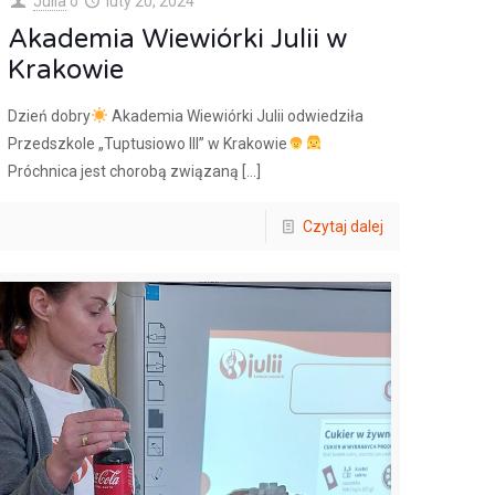
Julia
o
luty 20, 2024
Akademia Wiewiórki Julii w
Krakowie
Dzień dobry
Akademia Wiewiórki Julii odwiedziła
Przedszkole „Tuptusiowo III” w Krakowie
Próchnica jest chorobą związaną
[…]
Czytaj dalej