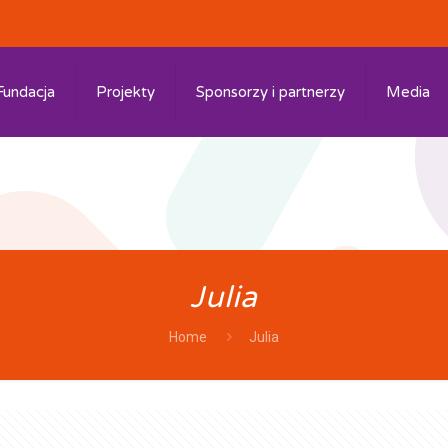
Fundacja
Projekty
Sponsorzy i partnerzy
Media
Julia
Home
Julia