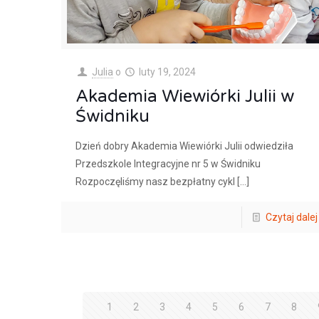
Julia
o
luty 19, 2024
Akademia Wiewiórki Julii w
Świdniku
Dzień dobry Akademia Wiewiórki Julii odwiedziła
Przedszkole Integracyjne nr 5 w Świdniku
Rozpoczęliśmy nasz bezpłatny cykl
[…]
Czytaj dalej
1
2
3
4
5
6
7
8